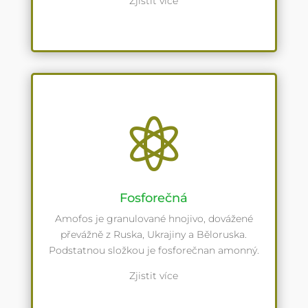
Zjistit více

Fosforečná
Amofos je granulované hnojivo, dovážené
převážně z Ruska, Ukrajiny a Běloruska.
Podstatnou složkou je fosforečnan amonný.
Zjistit více