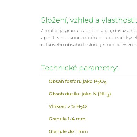
Složení, vzhled a vlastnosti
Amofos je granulované hnojivo, dovážené p
apatitového koncentrátu neutralizací kyse
celkového obsahu fosforu je min. 40% vo
Technické parametry:
Obsah fosforu jako P
O
2
5
Obsah dusíku jako N (NH
)
3
Vlhkost v % H
O
2
Granule 1-4 mm
Granule do 1 mm