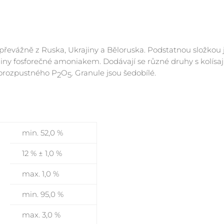
:
řevážně z Ruska, Ukrajiny a Běloruska. Podstatnou složkou j
liny fosforečné amoniakem. Dodávají se různé druhy s kolísa
dorozpustného P
O
. Granule jsou šedobílé.
2
5
min. 52,0 %
12 % ± 1,0 %
max. 1,0 %
min. 95,0 %
max. 3,0 %