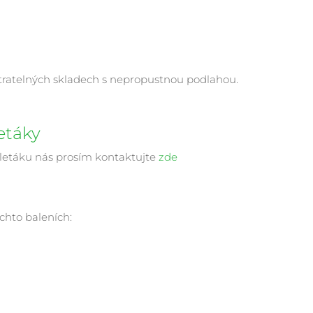
tratelných skladech s nepropustnou podlahou.
etáky
 letáku nás prosím kontaktujte
zde
chto baleních: