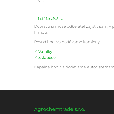
Transport
Dopravu si může odběratel zajistit sám, v
firmou.
Pevná hnojiva dodáváme kamiony:
✓ Valníky
✓ Sklápěče
Kapalná hnojiva dodáváme autocisternam
Agrochemtrade s.r.o.