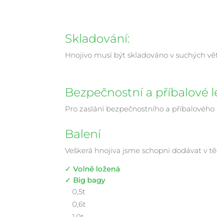
Skladování:
Hnojivo musí být skladováno v suchých vě
Bezpečnostní a příbalové l
Pro zaslání bezpečnostního a příbalového
Balení
Veškerá hnojiva jsme schopni dodávat v tě
✓ Volně ložená
✓ Big bagy
0,5t
0,6t
1,0t