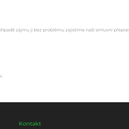
 případě zájmu ji bez problému zajistíme naší smluvní přepra
i.
Kontakt