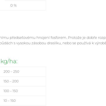
0 %
nímu předseťovému hnojení fosforem. Protože je dobře rozpu
půdách s vysokou zásobou draslíku, nebo se používá k výrob
 kg/ha:
200 – 250
150 – 200
100 – 150
10 – 150