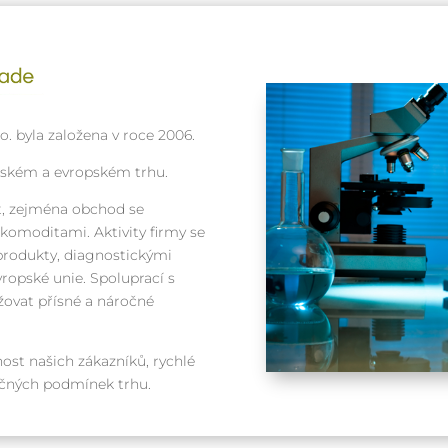
. byla založena v roce 2006.
eském a evropském trhu.
, zejména obchod se
omoditami. Aktivity firmy se
produkty, diagnostickými
ropské unie. Spoluprací s
ovat přísné a náročné
ost našich zákazníků, rychlé
ročných podmínek trhu.