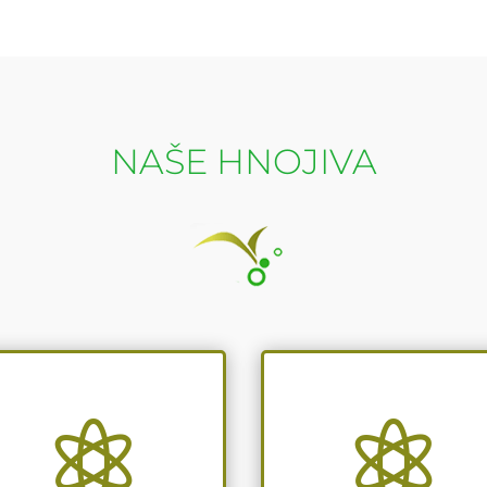
NAŠE HNOJIVA

