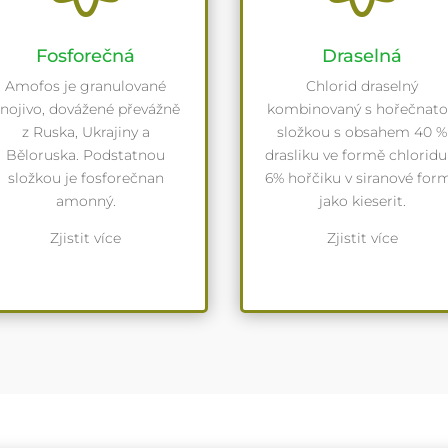
Fosforečná
Draselná
Amofos je granulované
Chlorid draselný
nojivo, dovážené převážně
kombinovaný s hořečnat
z Ruska, Ukrajiny a
složkou s obsahem 40 %
Běloruska. Podstatnou
drasliku ve formě chloridu
složkou je fosforečnan
6% hořčiku v siranové for
amonný.
jako kieserit.
Zjistit více
Zjistit více