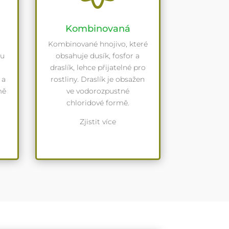
Kombinovaná
Kombinované hnojivo, které
ou
obsahuje dusík, fosfor a
draslík, lehce přijatelné pro
 a
rostliny. Draslík je obsažen
mě
ve vodorozpustné
chloridové formě.
Zjistit více