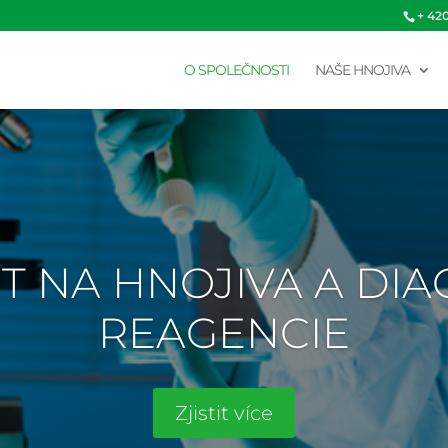
+ 42
O SPOLEČNOSTI
NAŠE HNOJIVA
T NA HNOJIVA A DI
REAGENCIE
Zjistit více