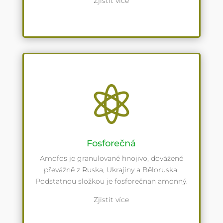
Zjistit více

Fosforečná
Amofos je granulované hnojivo, dovážené
převážně z Ruska, Ukrajiny a Běloruska.
Podstatnou složkou je fosforečnan amonný.
Zjistit více