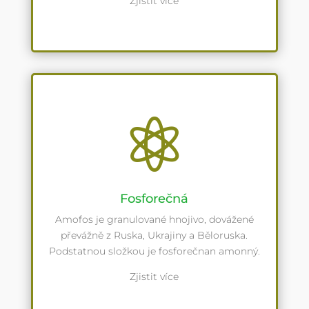
Zjistit více

Fosforečná
Amofos je granulované hnojivo, dovážené
převážně z Ruska, Ukrajiny a Běloruska.
Podstatnou složkou je fosforečnan amonný.
Zjistit více