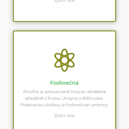
Zjistit více

Fosforečná
Amofos je granulované hnojivo, dovážené
převážně z Ruska, Ukrajiny a Běloruska.
Podstatnou složkou je fosforečnan amonný.
Zjistit více