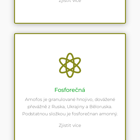
Zjistit více

Fosforečná
Amofos je granulované hnojivo, dovážené
převážně z Ruska, Ukrajiny a Běloruska.
Podstatnou složkou je fosforečnan amonný.
Zjistit více