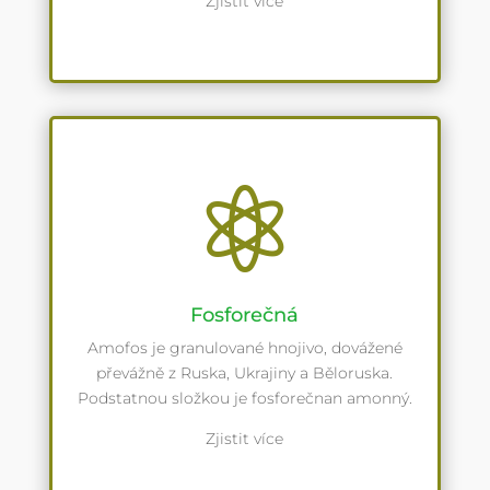
Zjistit více

Fosforečná
Amofos je granulované hnojivo, dovážené
převážně z Ruska, Ukrajiny a Běloruska.
Podstatnou složkou je fosforečnan amonný.
Zjistit více