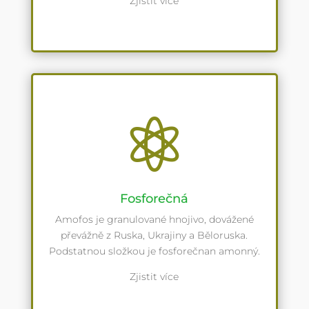
Zjistit více

Fosforečná
Amofos je granulované hnojivo, dovážené
převážně z Ruska, Ukrajiny a Běloruska.
Podstatnou složkou je fosforečnan amonný.
Zjistit více