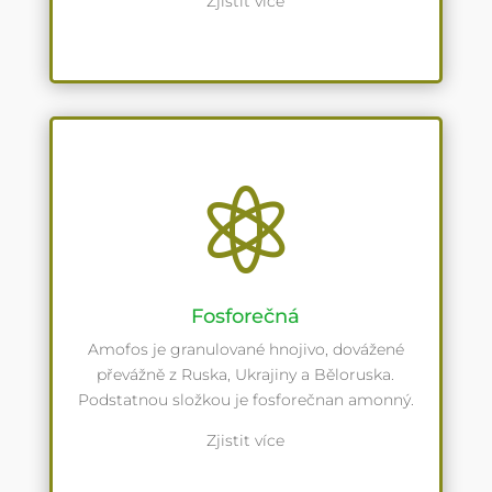
Zjistit více

Fosforečná
Amofos je granulované hnojivo, dovážené
převážně z Ruska, Ukrajiny a Běloruska.
Podstatnou složkou je fosforečnan amonný.
Zjistit více