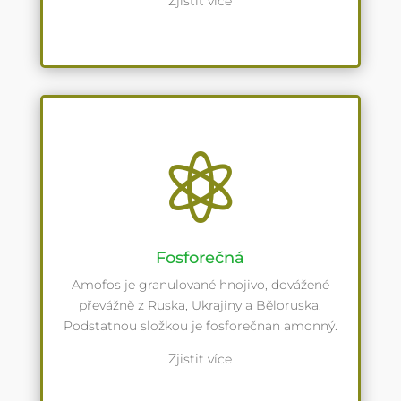
Zjistit více

Fosforečná
Amofos je granulované hnojivo, dovážené
převážně z Ruska, Ukrajiny a Běloruska.
Podstatnou složkou je fosforečnan amonný.
Zjistit více