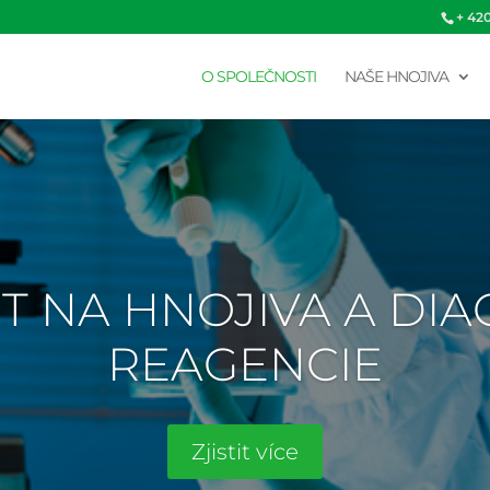
+ 42
O SPOLEČNOSTI
NAŠE HNOJIVA
T NA HNOJIVA A DI
REAGENCIE
Zjistit více