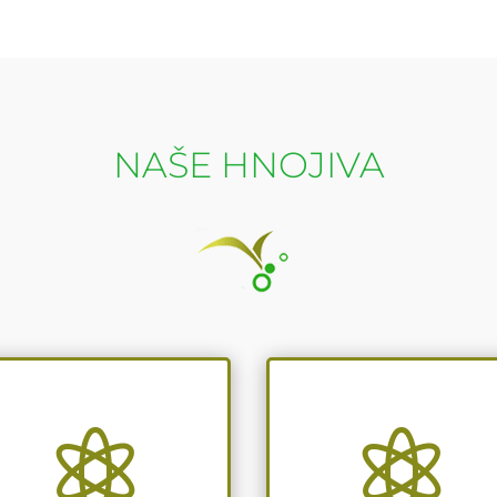
NAŠE HNOJIVA

