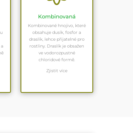
Kombinovaná
Kombinované hnojivo, které
ou
obsahuje dusík, fosfor a
draslík, lehce přijatelné pro
 a
rostliny. Draslík je obsažen
mě
ve vodorozpustné
chloridové formě.
Zjistit více