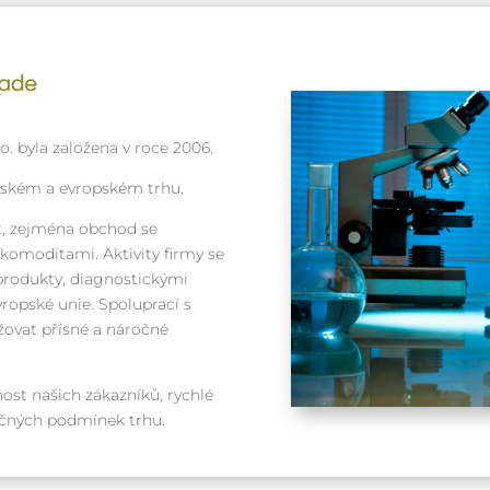
. byla založena v roce 2006.
eském a evropském trhu.
, zejména obchod se
omoditami. Aktivity firmy se
produkty, diagnostickými
ropské unie. Spoluprací s
ovat přísné a náročné
ost našich zákazníků, rychlé
ročných podmínek trhu.