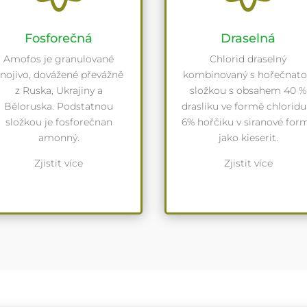
Fosforečná
Draselná
Amofos je granulované
Chlorid draselný
nojivo, dovážené převážně
kombinovaný s hořečnat
z Ruska, Ukrajiny a
složkou s obsahem 40 %
Běloruska. Podstatnou
drasliku ve formě chloridu
složkou je fosforečnan
6% hořčiku v siranové for
amonný.
jako kieserit.
Zjistit více
Zjistit více