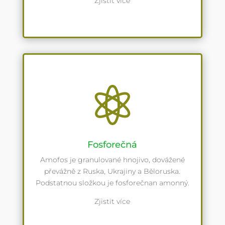
Zjistit více

Fosforečná
Amofos je granulované hnojivo, dovážené
převážně z Ruska, Ukrajiny a Běloruska.
Podstatnou složkou je fosforečnan amonný.
Zjistit více