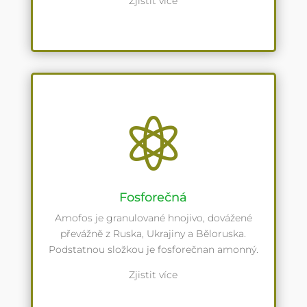
Zjistit více

Fosforečná
Amofos je granulované hnojivo, dovážené
převážně z Ruska, Ukrajiny a Běloruska.
Podstatnou složkou je fosforečnan amonný.
Zjistit více