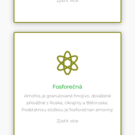
Zjistit více

Fosforečná
Amofos je granulované hnojivo, dovážené
převážně z Ruska, Ukrajiny a Běloruska.
Podstatnou složkou je fosforečnan amonný.
Zjistit více