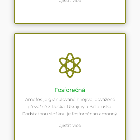
Zjistit více

Fosforečná
Amofos je granulované hnojivo, dovážené
převážně z Ruska, Ukrajiny a Běloruska.
Podstatnou složkou je fosforečnan amonný.
Zjistit více