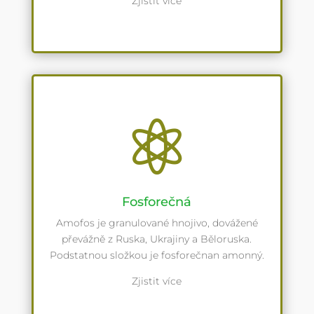
Zjistit více

Fosforečná
Amofos je granulované hnojivo, dovážené
převážně z Ruska, Ukrajiny a Běloruska.
Podstatnou složkou je fosforečnan amonný.
Zjistit více