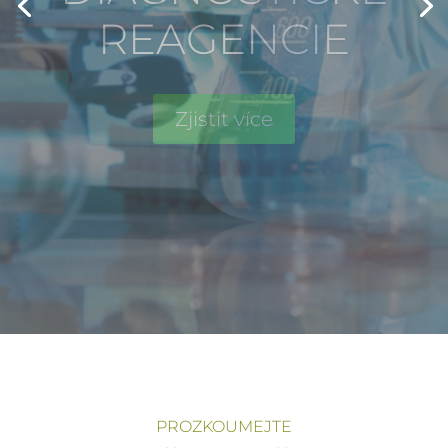
NÁROČNÝCH
STANDARDŮ
OCHRANY
ŽIVOTNÍHO
PROSTŘEDÍ
PROZKOUMEJTE