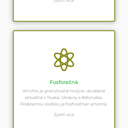
Zjistit více

Fosforečná
Amofos je granulované hnojivo, dovážené
převážně z Ruska, Ukrajiny a Běloruska.
Podstatnou složkou je fosforečnan amonný.
Zjistit více