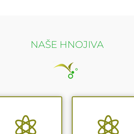
NAŠE HNOJIVA

