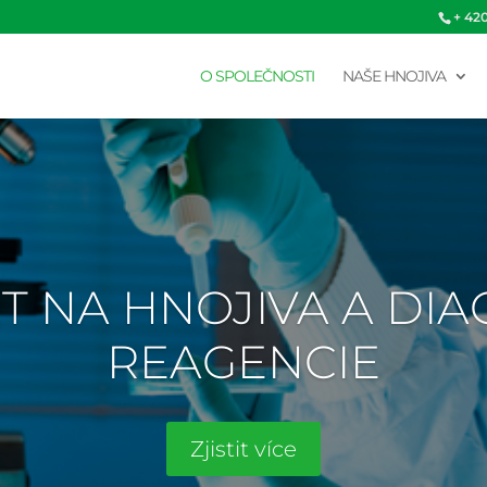
+ 42
O SPOLEČNOSTI
NAŠE HNOJIVA
T NA HNOJIVA A DI
REAGENCIE
Zjistit více