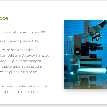
. byla založena v roce 2006.
eském a evropském trhu.
, zejména obchod se
omoditami. Aktivity firmy se
produkty, diagnostickými
ropské unie. Spoluprací s
ovat přísné a náročné
ost našich zákazníků, rychlé
ročných podmínek trhu.