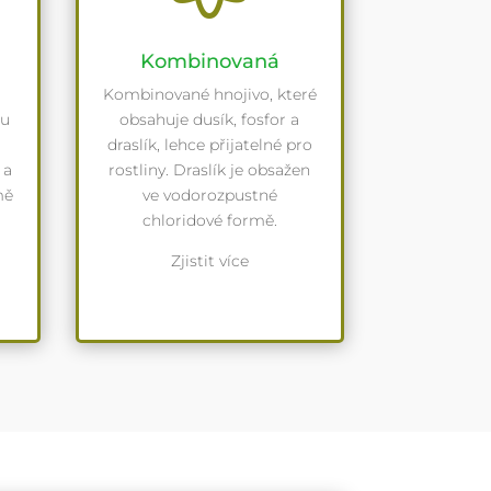
Kombinovaná
Kombinované hnojivo, které
ou
obsahuje dusík, fosfor a
draslík, lehce přijatelné pro
 a
rostliny. Draslík je obsažen
mě
ve vodorozpustné
chloridové formě.
Zjistit více