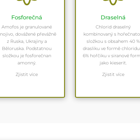
Fosforečná
Draselná
Amofos je granulované
Chlorid draselný
nojivo, dovážené převážně
kombinovaný s hořečnat
z Ruska, Ukrajiny a
složkou s obsahem 40 %
Běloruska. Podstatnou
drasliku ve formě chloridu
složkou je fosforečnan
6% hořčiku v siranové for
amonný.
jako kieserit.
Zjistit více
Zjistit více