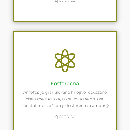
Zjistit více

Fosforečná
Amofos je granulované hnojivo, dovážené
převážně z Ruska, Ukrajiny a Běloruska.
Podstatnou složkou je fosforečnan amonný.
Zjistit více