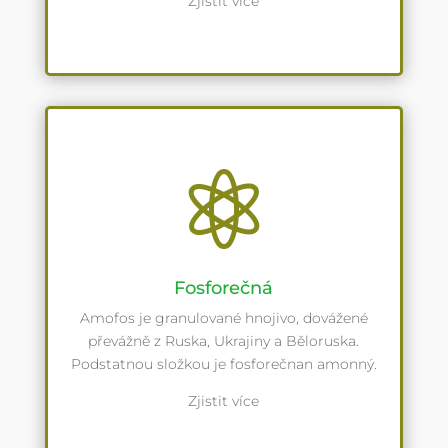
Zjistit více

Fosforečná
Amofos je granulované hnojivo, dovážené
převážně z Ruska, Ukrajiny a Běloruska.
Podstatnou složkou je fosforečnan amonný.
Zjistit více