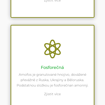
Zjistit více

Fosforečná
Amofos je granulované hnojivo, dovážené
převážně z Ruska, Ukrajiny a Běloruska.
Podstatnou složkou je fosforečnan amonný.
Zjistit více