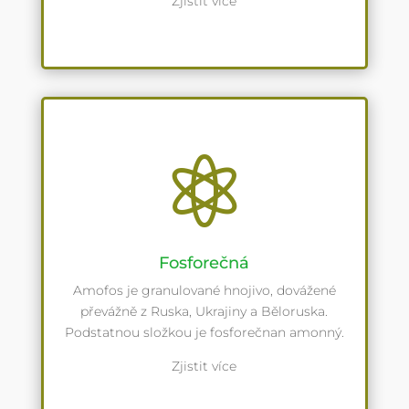
Zjistit více

Fosforečná
Amofos je granulované hnojivo, dovážené
převážně z Ruska, Ukrajiny a Běloruska.
Podstatnou složkou je fosforečnan amonný.
Zjistit více