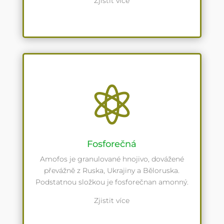
Zjistit více

Fosforečná
Amofos je granulované hnojivo, dovážené
převážně z Ruska, Ukrajiny a Běloruska.
Podstatnou složkou je fosforečnan amonný.
Zjistit více