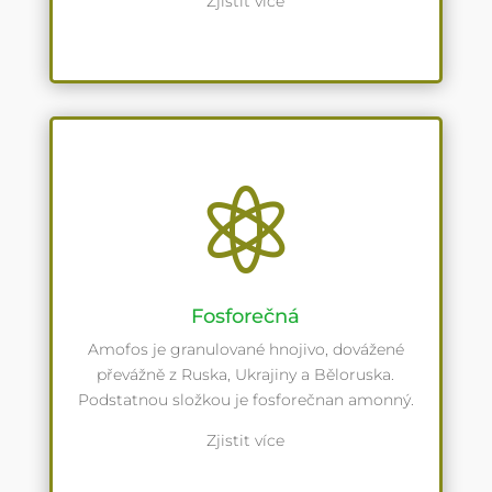
Zjistit více

Fosforečná
Amofos je granulované hnojivo, dovážené
převážně z Ruska, Ukrajiny a Běloruska.
Podstatnou složkou je fosforečnan amonný.
Zjistit více