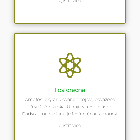
Zjistit více

Fosforečná
Amofos je granulované hnojivo, dovážené
převážně z Ruska, Ukrajiny a Běloruska.
Podstatnou složkou je fosforečnan amonný.
Zjistit více