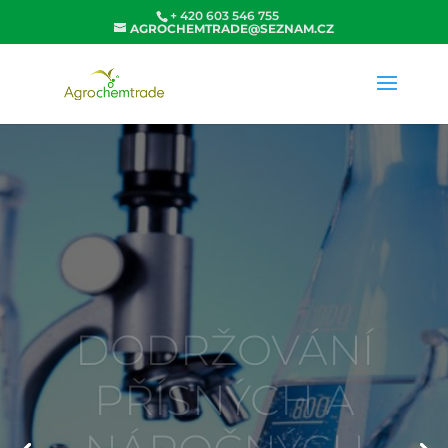
+ 420 603 546 755
AGROCHEMTRADE@SEZNAM.CZ
DODRŽOVÁNÍ
PŘÍSNÝCH A
NÁROČNÝCH
STANDARDŮ