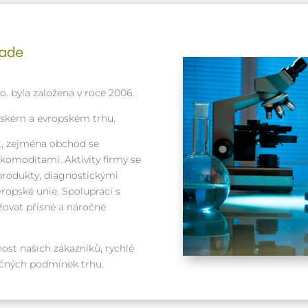
. byla založena v roce 2006.
eském a evropském trhu.
, zejména obchod se
omoditami. Aktivity firmy se
produkty, diagnostickými
ropské unie. Spoluprací s
ovat přísné a náročné
ost našich zákazníků, rychlé
ročných podmínek trhu.