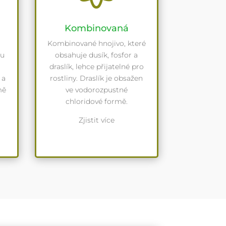
Kombinovaná
Kombinované hnojivo, které
ou
obsahuje dusík, fosfor a
draslík, lehce přijatelné pro
 a
rostliny. Draslík je obsažen
mě
ve vodorozpustné
chloridové formě.
Zjistit více