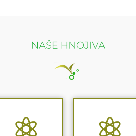
NAŠE HNOJIVA

