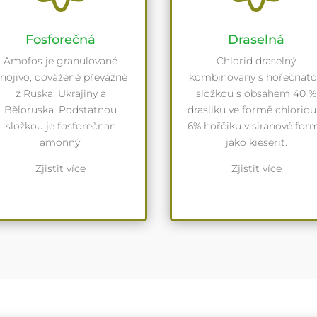
Fosforečná
Draselná
Amofos je granulované
Chlorid draselný
nojivo, dovážené převážně
kombinovaný s hořečnat
z Ruska, Ukrajiny a
složkou s obsahem 40 %
Běloruska. Podstatnou
drasliku ve formě chloridu
složkou je fosforečnan
6% hořčiku v siranové for
amonný.
jako kieserit.
Zjistit více
Zjistit více