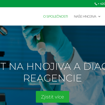
+ 42
O SPOLEČNOSTI
NAŠE HNOJIVA
T NA HNOJIVA A DI
REAGENCIE
Zjistit více