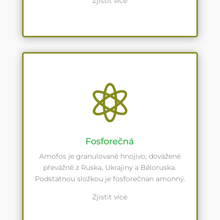
Zjistit více

Fosforečná
Amofos je granulované hnojivo, dovážené
převážně z Ruska, Ukrajiny a Běloruska.
Podstatnou složkou je fosforečnan amonný.
Zjistit více