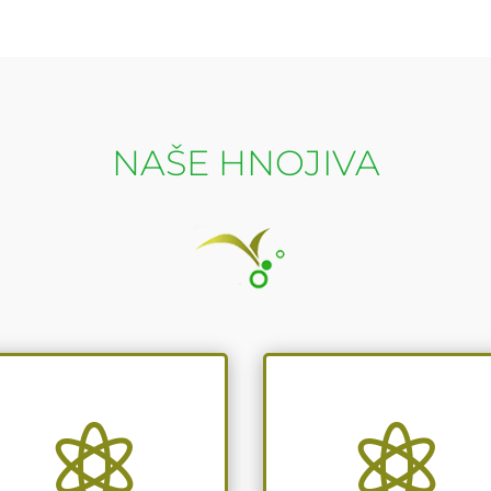
NAŠE HNOJIVA

