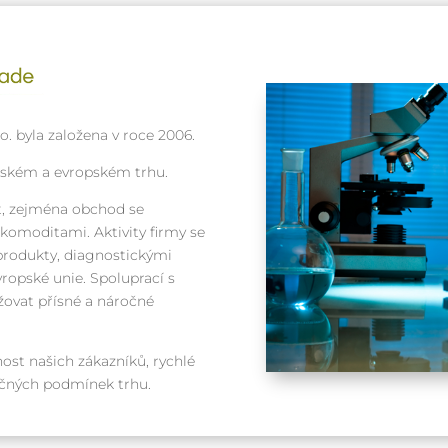
. byla založena v roce 2006.
eském a evropském trhu.
, zejména obchod se
omoditami. Aktivity firmy se
produkty, diagnostickými
ropské unie. Spoluprací s
ovat přísné a náročné
ost našich zákazníků, rychlé
ročných podmínek trhu.