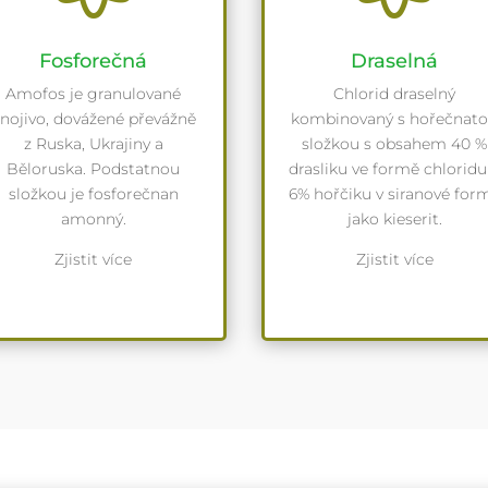
Fosforečná
Draselná
Amofos je granulované
Chlorid draselný
nojivo, dovážené převážně
kombinovaný s hořečnat
z Ruska, Ukrajiny a
složkou s obsahem 40 %
Běloruska. Podstatnou
drasliku ve formě chloridu
složkou je fosforečnan
6% hořčiku v siranové for
amonný.
jako kieserit.
Zjistit více
Zjistit více