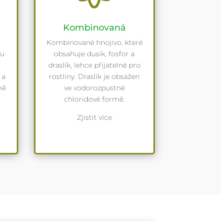
Kombinovaná
Kombinované hnojivo, které
ou
obsahuje dusík, fosfor a
draslík, lehce přijatelné pro
 a
rostliny. Draslík je obsažen
mě
ve vodorozpustné
chloridové formě.
Zjistit více