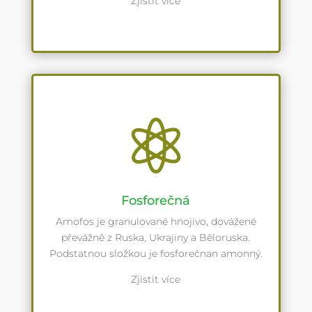
Zjistit více

Fosforečná
Amofos je granulované hnojivo, dovážené
převážně z Ruska, Ukrajiny a Běloruska.
Podstatnou složkou je fosforečnan amonný.
Zjistit více