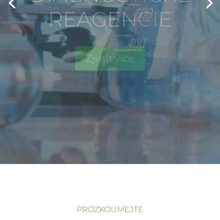
NÁROČNÝCH
STANDARDŮ
OCHRANY
ŽIVOTNÍHO
PROSTŘEDÍ
PROZKOUMEJTE