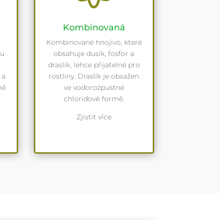
Kombinovaná
Kombinované hnojivo, které
ou
obsahuje dusík, fosfor a
draslík, lehce přijatelné pro
 a
rostliny. Draslík je obsažen
mě
ve vodorozpustné
chloridové formě.
Zjistit více