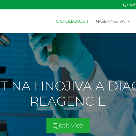
+ 42
O SPOLEČNOSTI
NAŠE HNOJIVA
T NA HNOJIVA A DI
REAGENCIE
Zjistit více