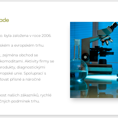
. byla založena v roce 2006.
eském a evropském trhu.
, zejména obchod se
omoditami. Aktivity firmy se
produkty, diagnostickými
ropské unie. Spoluprací s
ovat přísné a náročné
ost našich zákazníků, rychlé
ročných podmínek trhu.