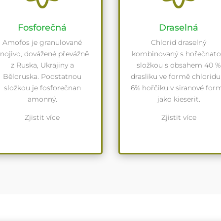
Fosforečná
Draselná
Amofos je granulované
Chlorid draselný
nojivo, dovážené převážně
kombinovaný s hořečnat
z Ruska, Ukrajiny a
složkou s obsahem 40 %
Běloruska. Podstatnou
drasliku ve formě chloridu
složkou je fosforečnan
6% hořčiku v siranové for
amonný.
jako kieserit.
Zjistit více
Zjistit více