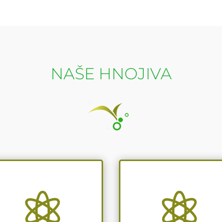
NAŠE HNOJIVA

