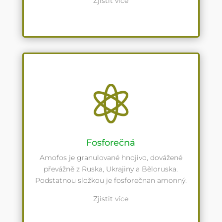
Zjistit více

Fosforečná
Amofos je granulované hnojivo, dovážené
převážně z Ruska, Ukrajiny a Běloruska.
Podstatnou složkou je fosforečnan amonný.
Zjistit více