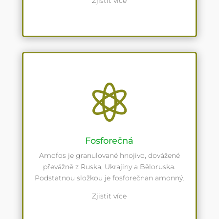
Zjistit více

Fosforečná
Amofos je granulované hnojivo, dovážené
převážně z Ruska, Ukrajiny a Běloruska.
Podstatnou složkou je fosforečnan amonný.
Zjistit více