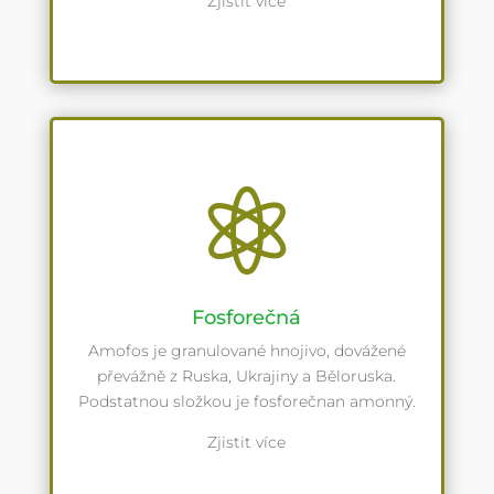
Zjistit více

Fosforečná
Amofos je granulované hnojivo, dovážené
převážně z Ruska, Ukrajiny a Běloruska.
Podstatnou složkou je fosforečnan amonný.
Zjistit více