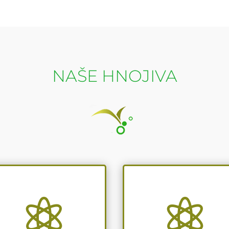
NAŠE HNOJIVA

