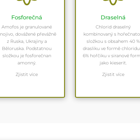
Fosforečná
Draselná
Amofos je granulované
Chlorid draselný
nojivo, dovážené převážně
kombinovaný s hořečnat
z Ruska, Ukrajiny a
složkou s obsahem 40 %
Běloruska. Podstatnou
drasliku ve formě chloridu
složkou je fosforečnan
6% hořčiku v siranové for
amonný.
jako kieserit.
Zjistit více
Zjistit více