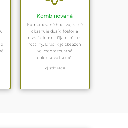
Kombinovaná
Kombinované hnojivo, které
ou
obsahuje dusík, fosfor a
draslík, lehce přijatelné pro
 a
rostliny. Draslík je obsažen
mě
ve vodorozpustné
chloridové formě.
Zjistit více