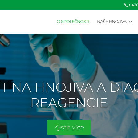
+ 42
O SPOLEČNOSTI
NAŠE HNOJIVA
T NA HNOJIVA A DI
REAGENCIE
Zjistit více