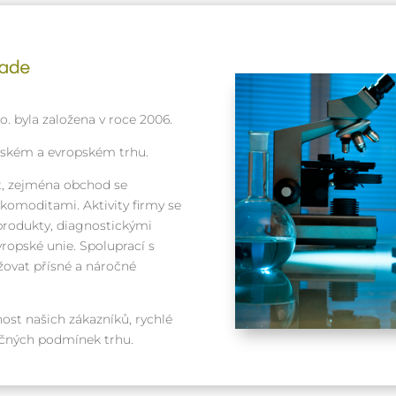
. byla založena v roce 2006.
eském a evropském trhu.
, zejména obchod se
omoditami. Aktivity firmy se
produkty, diagnostickými
ropské unie. Spoluprací s
ovat přísné a náročné
ost našich zákazníků, rychlé
ročných podmínek trhu.