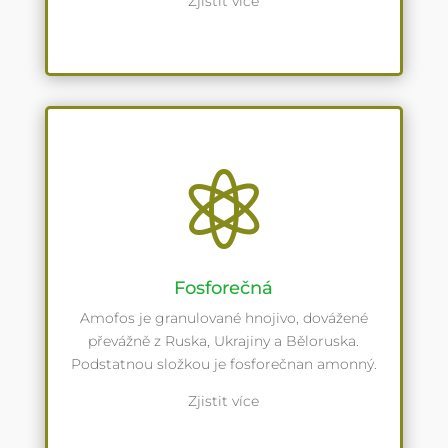
Zjistit více

Fosforečná
Amofos je granulované hnojivo, dovážené
převážně z Ruska, Ukrajiny a Běloruska.
Podstatnou složkou je fosforečnan amonný.
Zjistit více