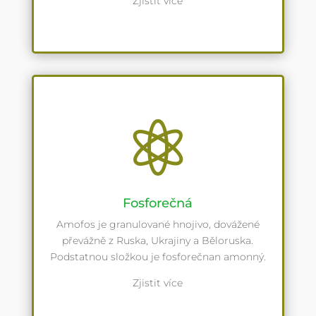
Zjistit více

Fosforečná
Amofos je granulované hnojivo, dovážené
převážně z Ruska, Ukrajiny a Běloruska.
Podstatnou složkou je fosforečnan amonný.
Zjistit více