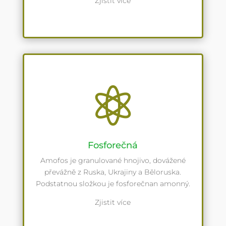
Zjistit více

Fosforečná
Amofos je granulované hnojivo, dovážené
převážně z Ruska, Ukrajiny a Běloruska.
Podstatnou složkou je fosforečnan amonný.
Zjistit více