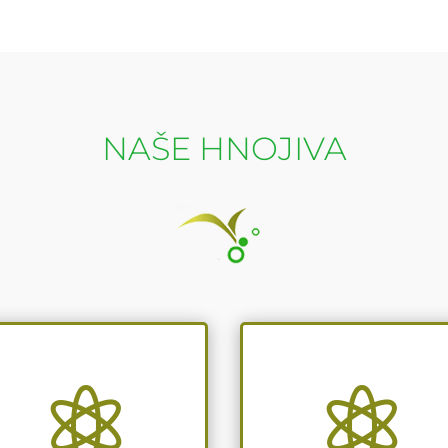
NAŠE HNOJIVA

