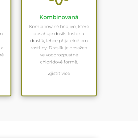
Kombinovaná
Kombinované hnojivo, které
ou
obsahuje dusík, fosfor a
draslík, lehce přijatelné pro
 a
rostliny. Draslík je obsažen
mě
ve vodorozpustné
chloridové formě.
Zjistit více