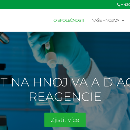
+ 42
O SPOLEČNOSTI
NAŠE HNOJIVA
T NA HNOJIVA A DI
REAGENCIE
Zjistit více