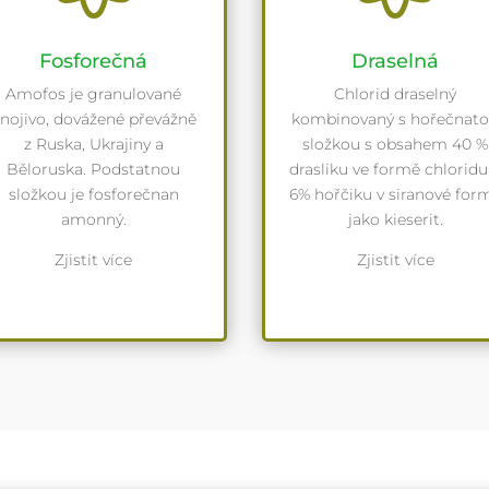
Fosforečná
Draselná
Amofos je granulované
Chlorid draselný
nojivo, dovážené převážně
kombinovaný s hořečnat
z Ruska, Ukrajiny a
složkou s obsahem 40 %
Běloruska. Podstatnou
drasliku ve formě chloridu
složkou je fosforečnan
6% hořčiku v siranové for
amonný.
jako kieserit.
Zjistit více
Zjistit více