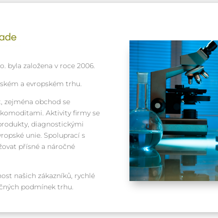
. byla založena v roce 2006.
eském a evropském trhu.
, zejména obchod se
omoditami. Aktivity firmy se
produkty, diagnostickými
ropské unie. Spoluprací s
ovat přísné a náročné
ost našich zákazníků, rychlé
ročných podmínek trhu.