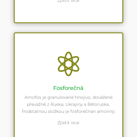
Zjistit více

Fosforečná
Amofos je granulované hnojivo, dovážené
převážně z Ruska, Ukrajiny a Běloruska.
Podstatnou složkou je fosforečnan amonný.
Zjistit více