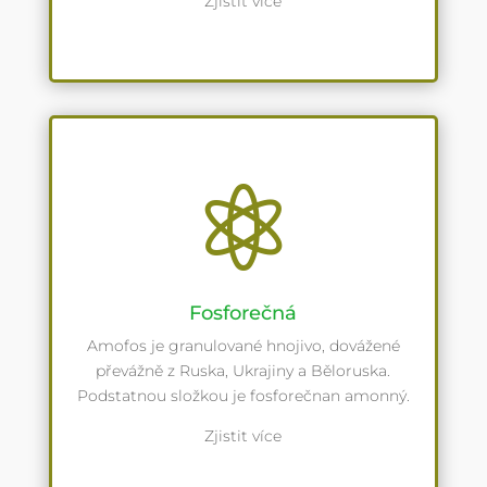
Zjistit více

Fosforečná
Amofos je granulované hnojivo, dovážené
převážně z Ruska, Ukrajiny a Běloruska.
Podstatnou složkou je fosforečnan amonný.
Zjistit více