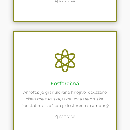
Zjistit více

Fosforečná
Amofos je granulované hnojivo, dovážené
převážně z Ruska, Ukrajiny a Běloruska.
Podstatnou složkou je fosforečnan amonný.
Zjistit více