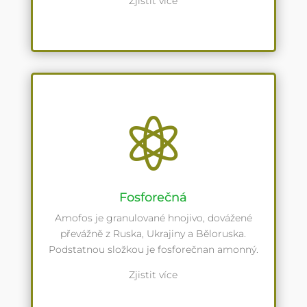
Zjistit více

Fosforečná
Amofos je granulované hnojivo, dovážené
převážně z Ruska, Ukrajiny a Běloruska.
Podstatnou složkou je fosforečnan amonný.
Zjistit více