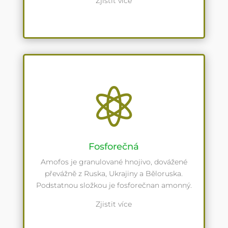
Zjistit více

Fosforečná
Amofos je granulované hnojivo, dovážené
převážně z Ruska, Ukrajiny a Běloruska.
Podstatnou složkou je fosforečnan amonný.
Zjistit více