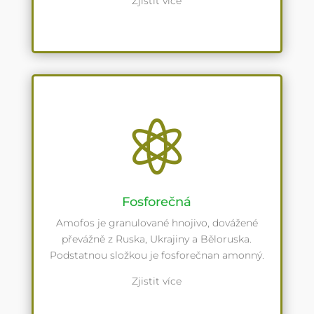
Zjistit více

Fosforečná
Amofos je granulované hnojivo, dovážené
převážně z Ruska, Ukrajiny a Běloruska.
Podstatnou složkou je fosforečnan amonný.
Zjistit více