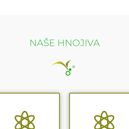
NAŠE HNOJIVA

