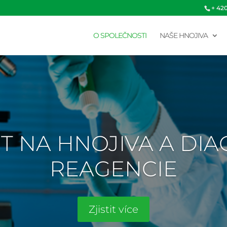
+ 42
O SPOLEČNOSTI
NAŠE HNOJIVA
T NA HNOJIVA A DI
REAGENCIE
Zjistit více