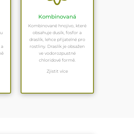
Kombinovaná
Kombinované hnojivo, které
ou
obsahuje dusík, fosfor a
draslík, lehce přijatelné pro
 a
rostliny. Draslík je obsažen
mě
ve vodorozpustné
chloridové formě.
Zjistit více