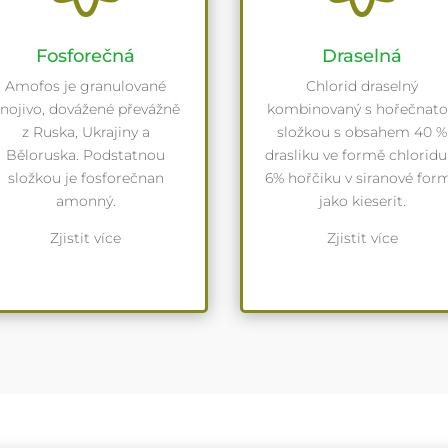
Fosforečná
Draselná
Amofos je granulované
Chlorid draselný
nojivo, dovážené převážně
kombinovaný s hořečnat
z Ruska, Ukrajiny a
složkou s obsahem 40 %
Běloruska. Podstatnou
drasliku ve formě chloridu
složkou je fosforečnan
6% hořčiku v siranové for
amonný.
jako kieserit.
Zjistit více
Zjistit více