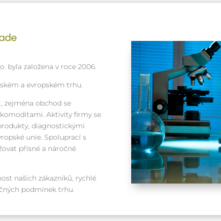
. byla založena v roce 2006.
eském a evropském trhu.
, zejména obchod se
omoditami. Aktivity firmy se
produkty, diagnostickými
ropské unie. Spoluprací s
ovat přísné a náročné
ost našich zákazníků, rychlé
ročných podmínek trhu.