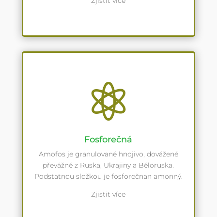
Zjistit více

Fosforečná
Amofos je granulované hnojivo, dovážené
převážně z Ruska, Ukrajiny a Běloruska.
Podstatnou složkou je fosforečnan amonný.
Zjistit více