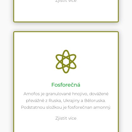
Zjistit více

Fosforečná
Amofos je granulované hnojivo, dovážené
převážně z Ruska, Ukrajiny a Běloruska.
Podstatnou složkou je fosforečnan amonný.
Zjistit více