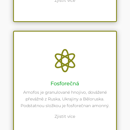
Zjistit více

Fosforečná
Amofos je granulované hnojivo, dovážené
převážně z Ruska, Ukrajiny a Běloruska.
Podstatnou složkou je fosforečnan amonný.
Zjistit více