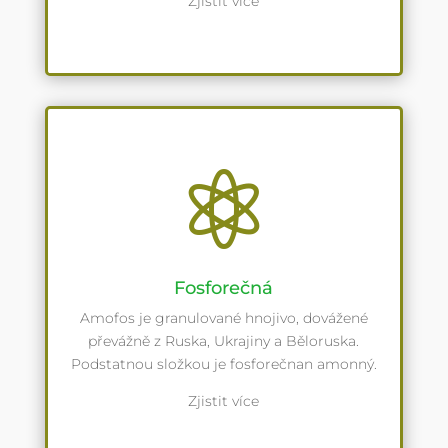
Zjistit více

Fosforečná
Amofos je granulované hnojivo, dovážené
převážně z Ruska, Ukrajiny a Běloruska.
Podstatnou složkou je fosforečnan amonný.
Zjistit více